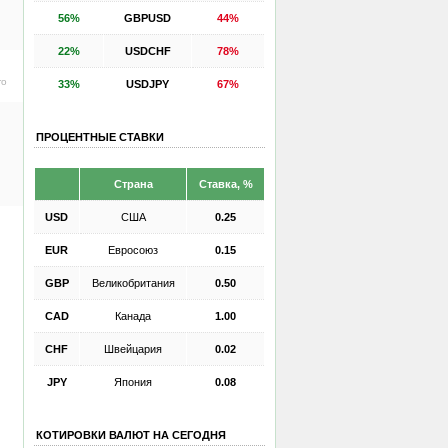
56%
GBPUSD
44%
22%
USDCHF
78%
ro
33%
USDJPY
67%
ПРОЦЕНТНЫЕ СТАВКИ
Страна
Ставка, %
USD
США
0.25
EUR
Евросоюз
0.15
GBP
Великобритания
0.50
CAD
Канада
1.00
CHF
Швейцария
0.02
JPY
Япония
0.08
КОТИРОВКИ ВАЛЮТ НА СЕГОДНЯ