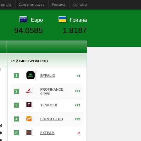
портале
Самое читаемое
Реклама
Контакты
Евро
Гривна
94.0585
1.8187
РЕЙТИНГ БРОКЕРОВ
е)
1
BYFALIO
+3
PROFINANCE
2
+21
group
3
TENKOFX
+22
4
FOREX CLUB
+22
в
к
5
FXTEAM
-2
к