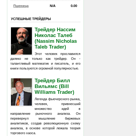
Пшеница
N/A
0.00
УСПЕШНЫЕ ТРЕЙДЕРЫ
Трейдер Нассим
Николас Талеб
(Nassim Nicholas
Taleb Trader)
Этот человек прославился
далеко не только как трейдер. Он -
талантливый математик и писатель, и его
книги пользуются огромной популярностью.
Трейдер Билл
Вильямс (Bill
Williams Trader)
Легенда фьючерсного рынка,
человек, привнесший
множество идей в
направление рыночного анализа. Он
перевернул мышление биржевых
аналитиков, создав революционную схему
анализа, в основе которой лежала теория
торгового хаоса.