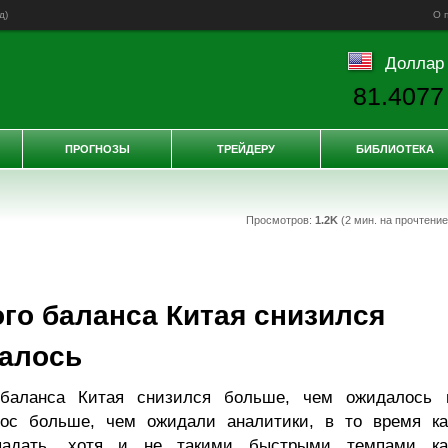
д
)
О 
Доллар
81.4077
ПРОГНОЗЫ
ТРЕЙДЕРУ
БИБЛИОТЕКА
Просмотров:
1.2K
(2 мин. на прочтени
го баланса Китая снизился
далось
 баланса Китая снизился больше, чем ожидалось 
рос больше, чем ожидали аналитики, в то время ка
падать, хотя и не такими быстрыми темпами ка