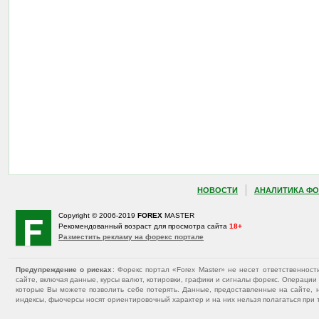
НОВОСТИ
АНАЛИТИКА ФО
Copyright © 2006-2019
FOREX
MASTER
Рекомендованный возраст для просмотра сайта
18+
Разместить рекламу на форекс портале
Предупреждение о рисках
: Форекс портал «Forex Master» не несет ответственнос
сайте, включая данные, курсы валют, котировки, графики и сигналы форекс. Операц
которые Вы можете позволить себе потерять. Данные, предоставленные на сайте, 
индексы, фьючерсы носят ориентировочный характер и на них нельзя полагаться при 