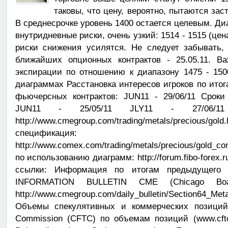
таковы, что цену, вероятно, пытаются зас
В среднесрочке уровень 1400 остается целевым. Ди
внутридневные риски, очень узкий: 1514 - 1515 (цена
риски снижения усилятся. Не следует забывать,
ближайших опционных контрактов - 25.05.11. Ва
экспирации по отношению к диапазону 1475 - 15
диаграммах Расстановка интересов игроков по итог
фьючерсных контрактов: JUN11 - 29/06/11 Сроки
JUN11 - 25/05/11 JLY11 - 27/06/11 
http://www.cmegroup.com/trading/metals/preciou
спецификация:
http://www.comex.com/trading/metals/precious/gold_co
по использованию диаграмм: http://forum.fibo-forex.
ссылки: Информация по итогам предыдущего то
INFORMATION BULLETIN CME (Chicago Boa
http://www.cmegroup.com/daily_bulletin/Section64_Met
Объемы спекулятивных и коммерческих позиций.
Commission (CFTC) по объемам позиций (www.cftc