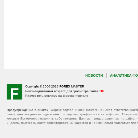
НОВОСТИ
АНАЛИТИКА ФО
Copyright © 2006-2019
FOREX
MASTER
Рекомендованный возраст для просмотра сайта
18+
Разместить рекламу на форекс портале
Предупреждение о рисках
: Форекс портал «Forex Master» не несет ответственнос
сайте, включая данные, курсы валют, котировки, графики и сигналы форекс. Операц
которые Вы можете позволить себе потерять. Данные, предоставленные на сайте, 
индексы, фьючерсы носят ориентировочный характер и на них нельзя полагаться при 