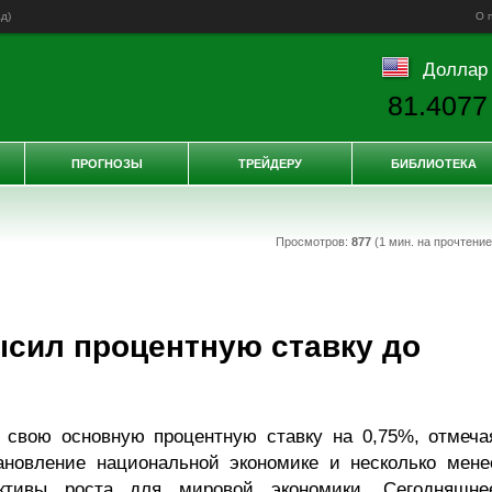
ад
)
О 
Доллар
81.4077
ПРОГНОЗЫ
ТРЕЙДЕРУ
БИБЛИОТЕКА
Просмотров:
877
(1 мин. на прочтени
сил процентную ставку до
 свою основную процентную ставку на 0,75%, отмеча
ановление национальной экономике и несколько мене
ективы роста для мировой экономики. Сегодняшне