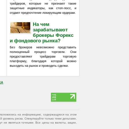
трейдеров, которые не признают такие
защитные индикаторы, как стоп-лосс, и
отдают предпочтение локирующим ордерам.
На чем
зарабатывают
брокеры Форекс
и фондового рынка?
Без брокеров невозможно представить
полноценный процесс торговли. Они
предоставляют трейдерам торговую
платформу, благодаря которой можно
выходить на рынок и проводить сделки.
КА
вы положились на информацию, содержащуюся на этом
 уровень риска. Спекулируйте только теми деньгами,
т не являться точными. Все цены на валюты, акции,