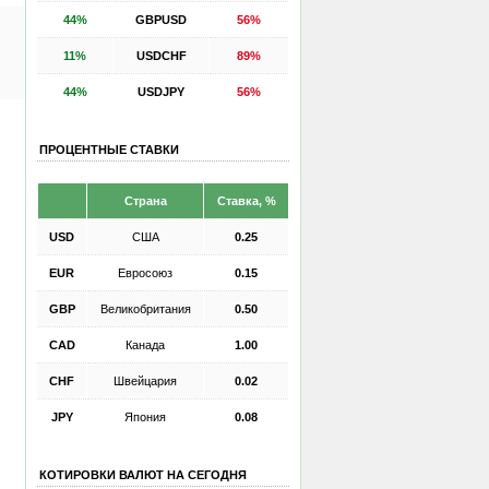
44%
GBPUSD
56%
11%
USDCHF
89%
44%
USDJPY
56%
ПРОЦЕНТНЫЕ СТАВКИ
Страна
Ставка, %
USD
США
0.25
EUR
Евросоюз
0.15
GBP
Великобритания
0.50
CAD
Канада
1.00
CHF
Швейцария
0.02
JPY
Япония
0.08
КОТИРОВКИ ВАЛЮТ НА СЕГОДНЯ