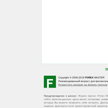
Н
Copyright © 2006-2019
FOREX
MASTER
Рекомендованный возраст для просмотр
Разместить рекламу на форекс портале
Предупреждение о рисках
: Форекс портал «Forex 
сайте, включая данные, курсы валют, котировки, гр
которые Вы можете позволить себе потерять. Данны
индексы, фьючерсы носят ориентировочный характер и