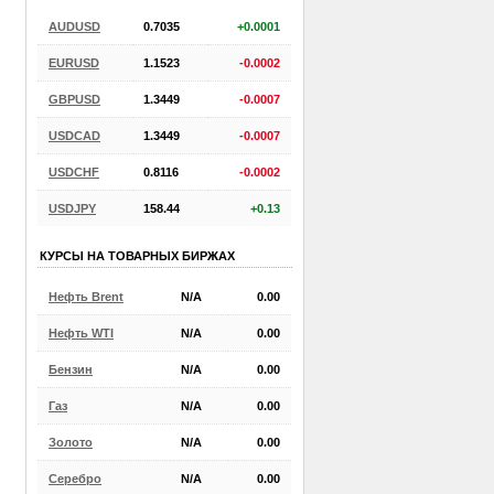
AUDUSD
0.7035
+0.0001
EURUSD
1.1523
-0.0002
GBPUSD
1.3449
-0.0007
USDCAD
1.3449
-0.0007
USDCHF
0.8116
-0.0002
USDJPY
158.44
+0.13
КУРСЫ НА ТОВАРНЫХ БИРЖАХ
Нефть Brent
N/A
0.00
Нефть WTI
N/A
0.00
Бензин
N/A
0.00
Газ
N/A
0.00
Золото
N/A
0.00
Серебро
N/A
0.00