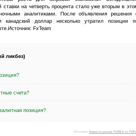
 ставки на четверть процента стало уже вторым в это
ночными аналитиками. После объявления решения 
и канадский доллар несколько утратил позиции п
те.Источник: FxTeam
й ликбез)
позиция?
ютные счета?
 валютная позиция?
Источник:
Новости рынка FOREX от FXP