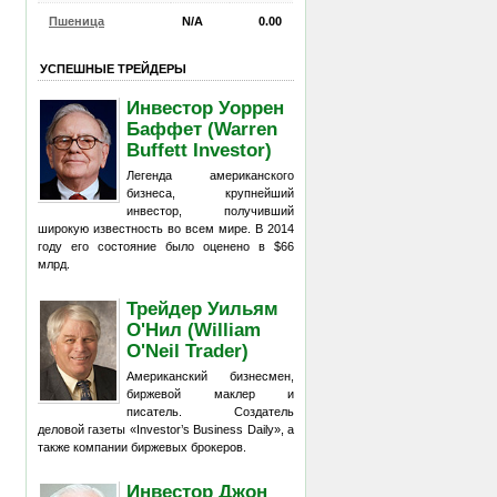
Пшеница
N/A
0.00
УСПЕШНЫЕ ТРЕЙДЕРЫ
Инвестор Уоррен
Баффет (Warren
Buffett Investor)
Легенда американского
бизнеса, крупнейший
инвестор, получивший
широкую известность во всем мире. В 2014
году его состояние было оценено в $66
млрд.
Трейдер Уильям
О'Нил (William
O'Neil Trader)
Американский бизнесмен,
биржевой маклер и
писатель. Создатель
деловой газеты «Investor’s Business Daily», а
также компании биржевых брокеров.
Инвестор Джон