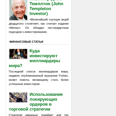
Темплтон (John
Templeton
Investor)
«Величайший скупщик акций
двадцатого столетия», как считает издание
«Money». Он обладал нестандартным
подходом к инвестированию.
ФИНАНСОВЫЕ СТАТЬИ
Куда
инвестируют
миллиардеры
мира?
Последний список миллиардеров мира,
недавно опубликованный журналом Forbes,
может помочь желающему стать более
успешным инвестором.
Использование
локирующих
ордеров в
торговой стратегии
Стратегия идеально подойдет для тех