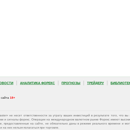
ОВОСТИ
АНАЛИТИКА ФОРЕКС
ПРОГНОЗЫ
ТРЕЙДЕРУ
БИБЛИОТЕ
а сайта
18+
Master» не несет ответственности за утрату ваших инвестиций в результате того, что 
афики и сигналы форекс. Операции на международном валютном рынке Форекс имеют высокий
е, предоставленные на сайте, не обязательно даны в режиме реального времени и могу
 на них нельзя полагаться при торговле.