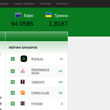
портале
Самое читаемое
Реклама
Контакты
Евро
Гривна
94.0585
1.8187
РЕЙТИНГ БРОКЕРОВ
е)
1
BYFALIO
+3
PROFINANCE
2
+21
group
3
TENKOFX
+22
4
FOREX CLUB
+22
я
е
5
FXTEAM
-2
е