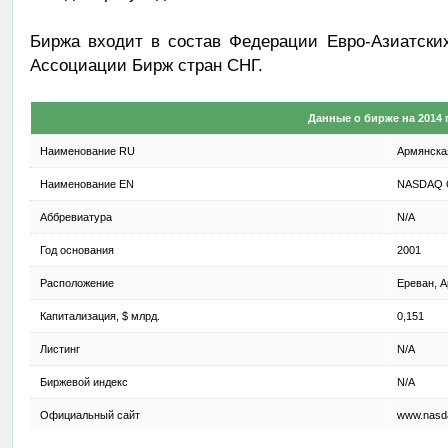
Биржа входит в состав Федерации Евро-Азиатск
Ассоциации Бирж стран СНГ.
Данные о бирже на 2014 
Наименование RU
Армянска
Наименование EN
NASDAQ 
Аббревиатура
N/A
Год основания
2001
Расположение
Ереван, 
Капитализация, $ млрд.
0,151
Листинг
N/A
Биржевой индекс
N/A
Официальный сайт
www.nasd