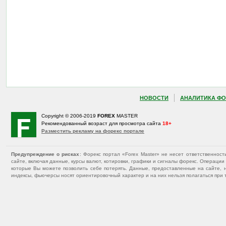
НОВОСТИ
АНАЛИТИКА ФО
Copyright © 2006-2019
FOREX
MASTER
Рекомендованный возраст для просмотра сайта
18+
Разместить рекламу на форекс портале
Предупреждение о рисках
: Форекс портал «Forex Master» не несет ответственнос
сайте, включая данные, курсы валют, котировки, графики и сигналы форекс. Операц
которые Вы можете позволить себе потерять. Данные, предоставленные на сайте, 
индексы, фьючерсы носят ориентировочный характер и на них нельзя полагаться при 