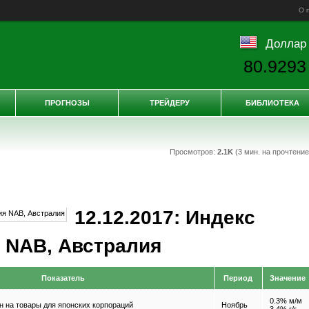
О 
Доллар
80.9293
ПРОГНОЗЫ
ТРЕЙДЕРУ
БИБЛИОТЕКА
Просмотров:
2.1K
(3 мин. на прочтени
12.12.2017: Индекс
 NAB, Австралия
Показатель
Период
Значение
0.3% м/м
н на товары для японских корпораций
Ноябрь