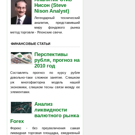
Нисон (Steve
Nison Analyst)
Легендарный технический
аналитик, представивший
миру фондового рынка
метод торговли - Японские свечи.
ФИНАНСОВЫЕ СТАТЬИ
Перспективы
рубля, прогноз на
2010 год
Составлять прогноз по курсу рубля
довольно-таки сложное занятие. Слишком
уж многофакторна модель нашей
экономики, слишком тесны связи между ее
элементами.
Анализ
ликвидности
валютного рынка
Forex
Форекс - без преувеличения самая
ликвидная торговая площадка, ежедневный