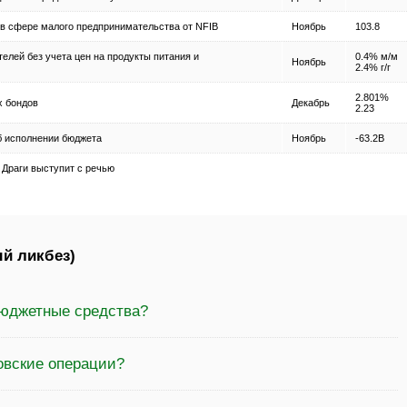
в сфере малого предпринимательства от NFIB
Ноябрь
103.8
елей без учета цен на продукты питания и
0.4% м/м
Ноябрь
2.4% г/г
2.801%
х бондов
Декабрь
2.23
б исполнении бюджета
Ноябрь
-63.2B
Драги выступит с речью
й ликбез)
бюджетные средства?
овские операции?