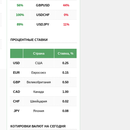
56%
GBPUSD
44%
100%
USDCHF
0%
89%
USDJPY
11%
ПРОЦЕНТНЫЕ СТАВКИ
Страна
Ставка, %
USD
США
0.25
EUR
Евросоюз
0.15
GBP
Великобритания
0.50
CAD
Канада
1.00
CHF
Швейцария
0.02
JPY
Япония
0.08
КОТИРОВКИ ВАЛЮТ НА СЕГОДНЯ