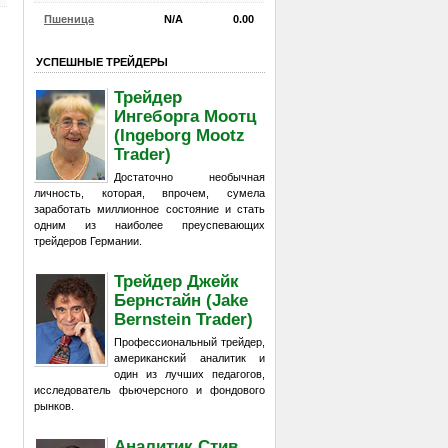
Пшеница
N/A
0.00
УСПЕШНЫЕ ТРЕЙДЕРЫ
Трейдер
Ингеборга Моотц
(Ingeborg Mootz
Trader)
Достаточно необычная
личность, которая, впрочем, сумела
заработать миллионное состояние и стать
одним из наиболее преуспевающих
трейдеров Германии.
Трейдер Джейк
Бернстайн (Jake
Bernstein Trader)
Профессиональный трейдер,
американский аналитик и
один из лучших педагогов,
исследователь фьючерсного и фондового
рынков.
Аналитик Стив