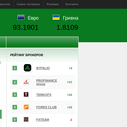
портале
Самое читаемое
Реклама
Контакты
Евро
Гривна
93.1901
1.8109
РЕЙТИНГ БРОКЕРОВ
е)
1
BYFALIO
+3
PROFINANCE
2
+21
group
3
TENKOFX
+22
4
FOREX CLUB
+22
5
FXTEAM
-2