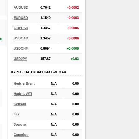
AUDUSD
0.7042
-0.0002
EURUSD
1.1540
-0.0003
GBPUSD
1.3457
-0.0006
USDCAD
1.3457
-0.0006
ия
USDCHF
0.8094
+0.0008
USDJPY
157.87
+0.03
КУРСЫ НА ТОВАРНЫХ БИРЖАХ
Нефть Brent
N/A
0.00
Нефть WTI
N/A
0.00
Бензин
N/A
0.00
Газ
N/A
0.00
Золото
N/A
0.00
Серебро
N/A
0.00