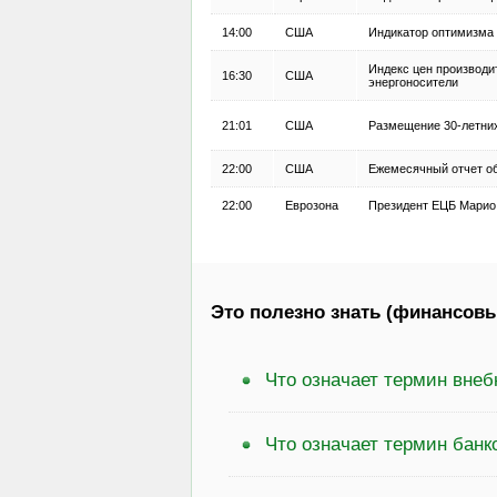
14:00
США
Индикатор оптимизма 
Индекс цен производит
16:30
США
энергоносители
21:01
США
Размещение 30-летни
22:00
США
Ежемесячный отчет о
22:00
Еврозона
Президент ЕЦБ Марио 
Это полезно знать (финансовы
Что означает термин вне
Что означает термин банк