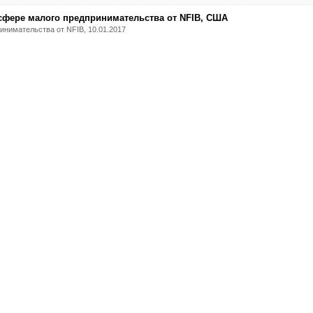
 сфере малого предпринимательства от NFIB, США
нимательства от NFIB, 10.01.2017