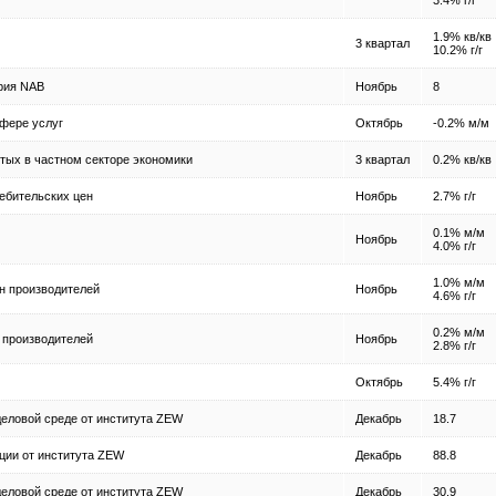
3.4% г/г
1.9% кв/кв
3 квартал
10.2% г/г
рия NAB
Ноябрь
8
сфере услуг
Октябрь
-0.2% м/м
тых в частном секторе экономики
3 квартал
0.2% кв/кв
ебительских цен
Ноябрь
2.7% г/г
0.1% м/м
Ноябрь
4.0% г/г
1.0% м/м
н производителей
Ноябрь
4.6% г/г
0.2% м/м
 производителей
Ноябрь
2.8% г/г
Октябрь
5.4% г/г
деловой среде от института ZEW
Декабрь
18.7
ции от института ZEW
Декабрь
88.8
деловой среде от института ZEW
Декабрь
30.9