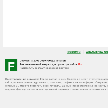
НОВОСТИ
АНАЛИТИКА ФО
Copyright © 2006-2019
FOREX
MASTER
Рекомендованный возраст для просмотра сайта
18+
Разместить рекламу на форекс портале
Предупреждение о рисках
: Форекс портал «Forex Master» не несет ответственнос
сайте, включая данные, курсы валют, котировки, графики и сигналы форекс. Операц
которые Вы можете позволить себе потерять. Данные, предоставленные на сайте, 
индексы, фьючерсы носят ориентировочный характер и на них нельзя полагаться при 