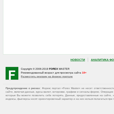
НОВОСТИ
АНАЛИТИКА ФО
Copyright © 2006-2019
FOREX
MASTER
Рекомендованный возраст для просмотра сайта
18+
Разместить рекламу на форекс портале
Предупреждение о рисках
: Форекс портал «Forex Master» не несет ответственнос
сайте, включая данные, курсы валют, котировки, графики и сигналы форекс. Операц
которые Вы можете позволить себе потерять. Данные, предоставленные на сайте, 
индексы, фьючерсы носят ориентировочный характер и на них нельзя полагаться при 