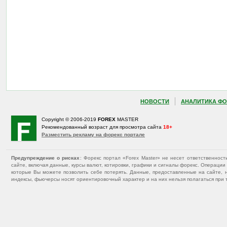
НОВОСТИ
АНАЛИТИКА ФО
Copyright © 2006-2019
FOREX
MASTER
Рекомендованный возраст для просмотра сайта
18+
Разместить рекламу на форекс портале
Предупреждение о рисках
: Форекс портал «Forex Master» не несет ответственнос
сайте, включая данные, курсы валют, котировки, графики и сигналы форекс. Операц
которые Вы можете позволить себе потерять. Данные, предоставленные на сайте, 
индексы, фьючерсы носят ориентировочный характер и на них нельзя полагаться при 