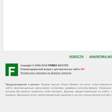
НОВОСТИ
АНАЛИТИКА ФО
Copyright © 2006-2019
FOREX
MASTER
Рекомендованный возраст для просмотра сайта
18+
Разместить рекламу на форекс портале
Предупреждение о рисках
: Форекс портал «Forex Master» не несет ответственнос
сайте, включая данные, курсы валют, котировки, графики и сигналы форекс. Операц
которые Вы можете позволить себе потерять. Данные, предоставленные на сайте, 
индексы, фьючерсы носят ориентировочный характер и на них нельзя полагаться при 