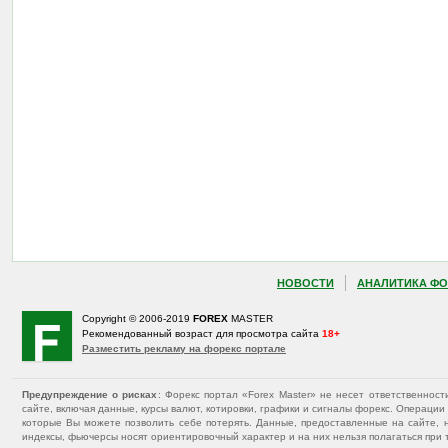
НОВОСТИ
АНАЛИТИКА ФО
Copyright © 2006-2019
FOREX
MASTER
Рекомендованный возраст для просмотра сайта
18+
Разместить рекламу на форекс портале
Предупреждение о рисках
: Форекс портал «Forex Master» не несет ответственнос
сайте, включая данные, курсы валют, котировки, графики и сигналы форекс. Операц
которые Вы можете позволить себе потерять. Данные, предоставленные на сайте, 
индексы, фьючерсы носят ориентировочный характер и на них нельзя полагаться при 