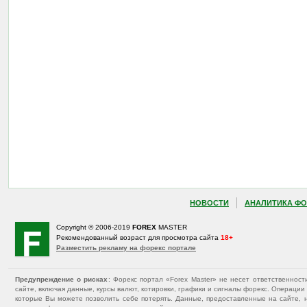
НОВОСТИ
АНАЛИТИКА ФО
Copyright © 2006-2019
FOREX
MASTER
Рекомендованный возраст для просмотра сайта
18+
Разместить рекламу на форекс портале
Предупреждение о рисках
: Форекс портал «Forex Master» не несет ответственнос
сайте, включая данные, курсы валют, котировки, графики и сигналы форекс. Операц
которые Вы можете позволить себе потерять. Данные, предоставленные на сайте, 