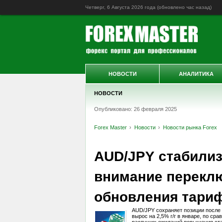
Четверг, 6 Августа 2026 года (обновлено
час назад
)
НОВОСТИ
АНАЛИТИКА
НОВОСТИ
Опубликовано: 26 февраля 2025
Forex Master
Новости
Новости рынка Forex
AUD/JPY стабилиз
внимание перекл
обновления тари
AUD/JPY сохраняет позиции после
вырос на 2,5% г/г в январе, по ср