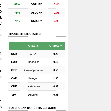
67%
GBPUSD
33%
о
о
78%
USDCHF
22%
а
78%
USDJPY
22%
у
я
ПРОЦЕНТНЫЕ СТАВКИ
я
Страна
Ставка, %
и
USD
США
0.25
а
EUR
Евросоюз
0.15
.
GBP
Великобритания
0.50
т
в
CAD
Канада
1.00
CHF
Швейцария
0.02
,
JPY
Япония
0.08
,
о
КОТИРОВКИ ВАЛЮТ НА СЕГОДНЯ