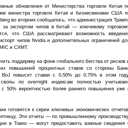
ожные обновления от Министерства торговли Китая п
лем министра торговли Китая и бизнесменами США п
mberg во вторник сообщалось, что администрация Трамп
ь за экспортом чипов в Китай — ключевому торговом
ется, что США рассматривают возможность введени
экспорт чипов Nvidia и дополнительных ограничений дл
SMIC и CXMT.
чить поддержку на фоне глобального бегства от рисков 
их повышений процентных ставок со стороны Банк
о BoJ повысит ставки с 0,50% до 0,75% в этом году
 свопы по overnight индексам полностью учитываю
, с 50% вероятностью более раннего повышения уже 
и готовятся к серии ключевых экономических отчетов
пятницу. Эти отчеты — по промышленному производству
ии в Токио — могут предоставить важные сведения 