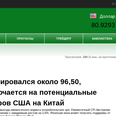
О 
Доллар
80.9293
ПРОГНОЗЫ
ТРЕЙДЕРУ
БИБЛИОТЕКА
Просмотров:
184
(6 мин. на прочтени
ировался около 96,50,
ючается на потенциальные
фов США на Китай
 выхода ежемесячного индекса потребительских цен. Ежемесячный CPI Австралии
авнению с ожидаемым ростом на 2,6%. Японская иена может получить поддержку от