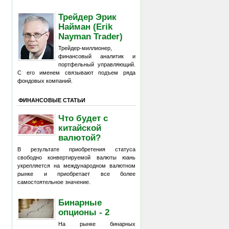
Трейдер Эрик
Найман (Erik
Nayman Trader)
Трейдер-миллионер,
финансовый аналитик и
портфельный управляющий.
С его именем связывают подъем ряда
фондовых компаний.
ФИНАНСОВЫЕ СТАТЬИ
Что будет с
китайской
валютой?
В результате приобретения статуса
свободно конвертируемой валюты юань
укрепляется на международном валютном
рынке и приобретает все более
самостоятельное значение.
Бинарные
опционы - 2
На рынке бинарных