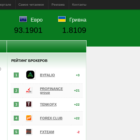
портале
Самое читаемое
Реклама
Контакты
Евро
Гривна
93.1901
1.8109
РЕЙТИНГ БРОКЕРОВ
е)
1
BYFALIO
+3
PROFINANCE
2
+21
group
3
TENKOFX
+22
4
FOREX CLUB
+22
5
FXTEAM
-2