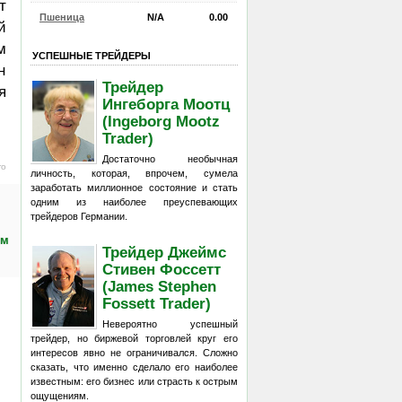
т
Пшеница
N/A
0.00
й
м
УСПЕШНЫЕ ТРЕЙДЕРЫ
н
Трейдер
я
Ингеборга Моотц
(Ingeborg Mootz
Trader)
Достаточно необычная
ro
личность, которая, впрочем, сумела
заработать миллионное состояние и стать
одним из наиболее преуспевающих
трейдеров Германии.
ем
Трейдер Джеймс
Стивен Фоссетт
(James Stephen
Fossett Trader)
Невероятно успешный
трейдер, но биржевой торговлей круг его
интересов явно не ограничивался. Сложно
сказать, что именно сделало его наиболее
известным: его бизнес или страсть к острым
ощущениям.