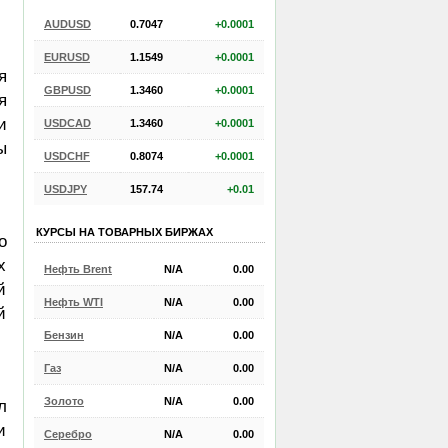
AUDUSD
0.7047
+0.0001
EURUSD
1.1549
+0.0001
я
GBPUSD
1.3460
+0.0001
я
и
USDCAD
1.3460
+0.0001
ы
USDCHF
0.8074
+0.0001
USDJPY
157.74
+0.01
КУРСЫ НА ТОВАРНЫХ БИРЖАХ
о
х
Нефть Brent
N/A
0.00
й
Нефть WTI
N/A
0.00
й
Бензин
N/A
0.00
Газ
N/A
0.00
Золото
N/A
0.00
л
и
Серебро
N/A
0.00