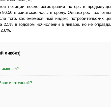
вок Банком Японии (BoJ).
вои позиции после регистрации потерь в предыдуще
о 96,50 в азиатские часы в среду. Однако рост валютно
ле того, как ежемесячный индекс потребительских це
на 2,5% в годовом исчислении в январе, но не оправда
 2,6%.
й ликбез)
отзывный?
банк ипотечный?