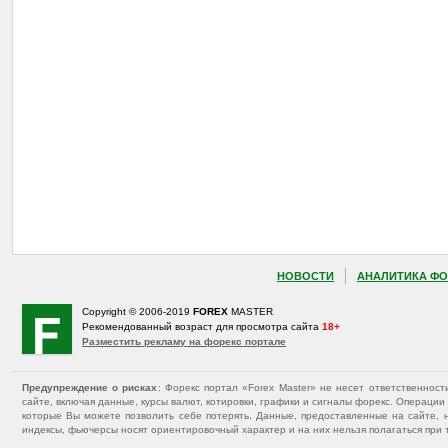
НОВОСТИ
АНАЛИТИКА ФО
Copyright © 2006-2019
FOREX
MASTER
Рекомендованный возраст для просмотра сайта
18+
Разместить рекламу на форекс портале
Предупреждение о рисках
: Форекс портал «Forex Master» не несет ответственнос
сайте, включая данные, курсы валют, котировки, графики и сигналы форекс. Операц
которые Вы можете позволить себе потерять. Данные, предоставленные на сайте, 
индексы, фьючерсы носят ориентировочный характер и на них нельзя полагаться при 