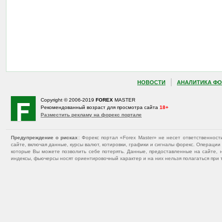
НОВОСТИ
АНАЛИТИКА ФО
Copyright © 2006-2019
FOREX
MASTER
Рекомендованный возраст для просмотра сайта
18+
Разместить рекламу на форекс портале
Предупреждение о рисках
: Форекс портал «Forex Master» не несет ответственнос
сайте, включая данные, курсы валют, котировки, графики и сигналы форекс. Операц
которые Вы можете позволить себе потерять. Данные, предоставленные на сайте, 
индексы, фьючерсы носят ориентировочный характер и на них нельзя полагаться при 