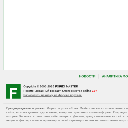
НОВОСТИ
АНАЛИТИКА ФО
Copyright © 2006-2019
FOREX
MASTER
Рекомендованный возраст для просмотра сайта
18+
Разместить рекламу на форекс портале
Предупреждение о рисках
: Форекс портал «Forex Master» не несет ответственнос
сайте, включая данные, курсы валют, котировки, графики и сигналы форекс. Операц
которые Вы можете позволить себе потерять. Данные, предоставленные на сайте, 
индексы, фьючерсы носят ориентировочный характер и на них нельзя полагаться при 