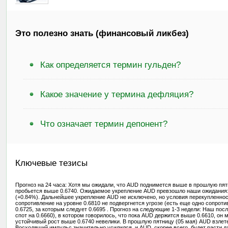
Это полезно знать (финансовый ликбез)
Как определяется термин гульден?
Какое значение у термина дефляция?
Что означает термин депонент?
Ключевые тезисы
Прогноз на 24 часа: Хотя мы ожидали, что AUD поднимется выше в прошлую пят
пробьется выше 0.6740. Ожидаемое укрепление AUD превзошло наши ожидания: A
(+0.84%). Дальнейшее укрепление AUD не исключено, но условия перекупленнос
сопротивление на уровне 0.6810 не подвергнется угрозе (есть еще одно сопроти
0.6725, за которым следует 0.6695 . Прогноз на следующие 1-3 недели: Наш пос
спот на 0.6660), в котором говорилось, что пока AUD держится выше 0.6610, он 
устойчивый рост выше 0.6740 невелики. В прошлую пятницу (05 мая) AUD взлете
Восходящий импульс значительно усилился, и AUD, скорее всего, будет расти 