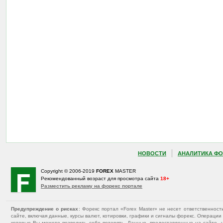
НОВОСТИ
АНАЛИТИКА ФО
Copyright © 2006-2019
FOREX
MASTER
Рекомендованный возраст для просмотра сайта
18+
Разместить рекламу на форекс портале
Предупреждение о рисках
: Форекс портал «Forex Master» не несет ответственнос
сайте, включая данные, курсы валют, котировки, графики и сигналы форекс. Операц
которые Вы можете позволить себе потерять. Данные, предоставленные на сайте, 