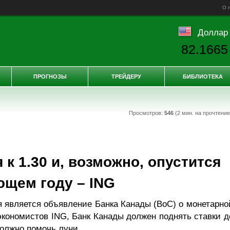
О 
Доллар
82.1665
ПРОГНОЗЫ
ТРЕЙДЕРУ
БИБЛИОТЕКА
Просмотров:
546
(2 мин. на прочтени
к 1.30 и, возможно, опустится
ющем году – ING
 является объявление Банка Канады (BoC) о монетарно
экономистов ING, Банк Канады должен поднять ставки д
должно помочь луни.