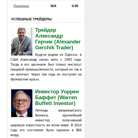
Пшеница
N/A
0.00
УСПЕШНЫЕ ТРЕЙДЕРЫ
Трейдер
Александр
Герчик (Alexander
Gerchik Trader)
Будучи родом из Одессы, в
США Александр начал жить с 1993 года.
Тогда в его арсенале был только институт
пищевой промышленности, который он так и
не окончил. Через три года он поступил на
брокерские курсы.
Инвестор Уоррен
Баффет (Warren
Buffett Investor)
Легенда американского
бизнеса, крупнейший
инвестор, получивший
широкую известность во всем мире. В 2014
году его состояние было оценено в $66
млрд.