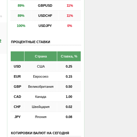
89%
GBPUSD
11%
89%
USDCHF
11%
ro
100%
USDJPY
0%
2
ПРОЦЕНТНЫЕ СТАВКИ
Страна
Ставка, %
USD
США
0.25
EUR
Евросоюз
0.15
GBP
Великобритания
0.50
CAD
Канада
1.00
CHF
Швейцария
0.02
JPY
Япония
0.08
КОТИРОВКИ ВАЛЮТ НА СЕГОДНЯ