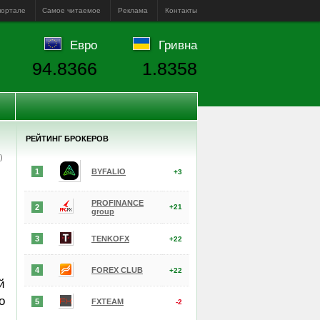
портале
Самое читаемое
Реклама
Контакты
Евро
Гривна
94.8366
1.8358
РЕЙТИНГ БРОКЕРОВ
е)
1
BYFALIO
+3
PROFINANCE
2
+21
group
3
TENKOFX
+22
4
FOREX CLUB
+22
й
о
5
FXTEAM
-2