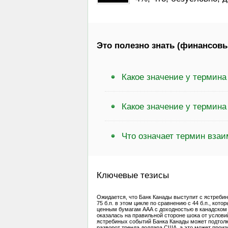
Это полезно знать (финансовы
Какое значение у термин
Какое значение у термин
Что означает термин вза
Ключевые тезисы
Ожидается, что Банк Канады выступит с ястреби
75 б.п. в этом цикле по сравнению с 44 б.п., ко
ценным бумагам ААА с доходностью в канадском до
оказалась на правильной стороне шока от условий
ястребиных событий Банка Канады может подтолк
разворот тренда доллара США, а это может произо