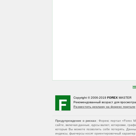
Н
Copyright © 2006-2019
FOREX
MASTER
Рекомендованный возраст для просмотр
Разместить рекламу на форекс портале
Предупреждение о рисках
: Форекс портал «Forex 
сайте, включая данные, курсы валют, котировки, гр
которые Вы можете позволить себе потерять. Данны
индексы, фьючерсы носят ориентировочный характер и