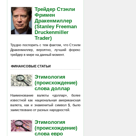
Трейдер Стэнли
Фримен
Дракенмиллер
(Stanley Freeman
Druckenmiller
Trader)
Трудно поспорить с тем фактом, что Стэнли
Дракенмиллер, вероятно, лучший форекс
трейдер в мире на данный момент.
ФИНАНСОВЫЕ СТАТЬИ
Этимология
(происхождение)
слова доллар
Наименование валюты «доллар», более
известной как национальная американская
валюта, как и знаменитый символ $, было
заимствовано от разных народностей.
Этимология
(происхождение)
слова евро