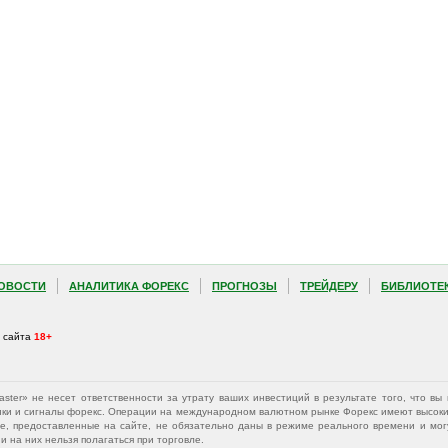
ОВОСТИ
АНАЛИТИКА ФОРЕКС
ПРОГНОЗЫ
ТРЕЙДЕРУ
БИБЛИОТЕ
а сайта
18+
Master» не несет ответственности за утрату ваших инвестиций в результате того, что 
афики и сигналы форекс. Операции на международном валютном рынке Форекс имеют высокий
е, предоставленные на сайте, не обязательно даны в режиме реального времени и могу
 на них нельзя полагаться при торговле.