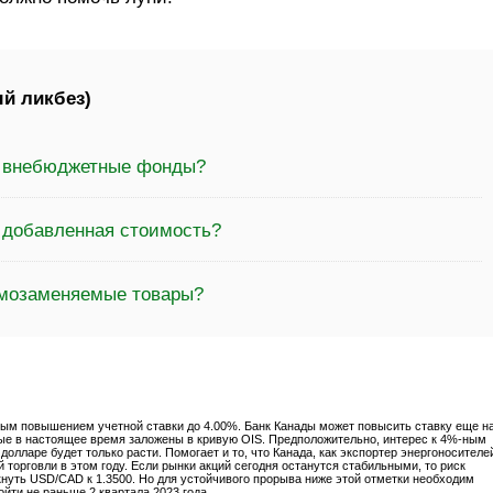
й ликбез)
а внебюджетные фонды?
а добавленная стоимость?
имозаменяемые товары?
ным повышением учетной ставки до 4.00%. Банк Канады может повысить ставку еще н
торые в настоящее время заложены в кривую OIS. Предположительно, интерес к 4%-ным
лларе будет только расти. Помогает и то, что Канада, как экспортер энергоносителе
 торговли в этом году. Если рынки акций сегодня останутся стабильными, то риск
нуть USD/CAD к 1.3500. Но для устойчивого прорыва ниже этой отметки необходим
йти не раньше 2 квартала 2023 года.