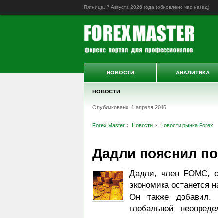
Пятница, 7 Августа 2026 года (обновлено
час назад
)
НОВОСТИ
АНАЛИТИКА
НОВОСТИ
Опубликовано: 1 апреля 2016
Forex Master
Новости
Новости рынка Forex
Дадли пояснил п
Дадли, член FOMC, о
экономика останется н
Он также добавил, 
глобальной неопред