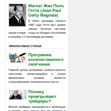
Магнат Жан Поль
Гетти (Jean Paul
Getty Magnate)
В Книге рекордов Гиннеса
1966 года Гетти был назван
самым богатым частным
лицом в мире - тогда он обладал состоянием
в размере 1,2 миллиарда долларов.
ФИНАНСОВЫЕ СТАТЬИ
Программа
количественного
смягчения
Главной целью программы количественного
смягчения, заключающейся в скупке
финансовых активов, является
стимулирование экономического роста.
Почему
проигрывают
трейдеры?
Многие трейдеры оказываются в проигрыше
и теряют свои деньги. Кто же виноват в