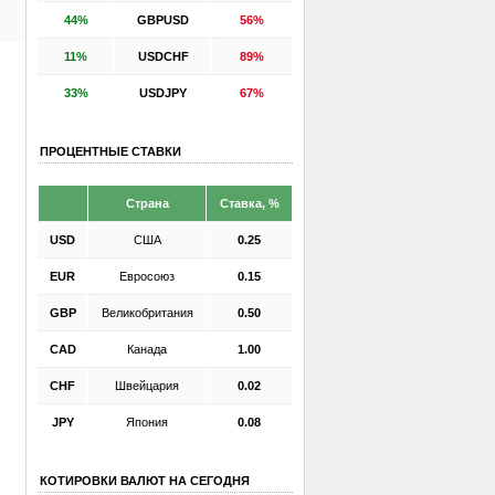
44%
GBPUSD
56%
11%
USDCHF
89%
33%
USDJPY
67%
ПРОЦЕНТНЫЕ СТАВКИ
Страна
Ставка, %
USD
США
0.25
EUR
Евросоюз
0.15
GBP
Великобритания
0.50
CAD
Канада
1.00
CHF
Швейцария
0.02
JPY
Япония
0.08
КОТИРОВКИ ВАЛЮТ НА СЕГОДНЯ