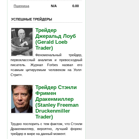
Пшеница
N/A
0.00
УСПЕШНЫЕ ТРЕЙДЕРЫ
Трейдер
Джеральд Лоуб
(Gerald Loeb
Trader)
Феноменальный трейдер,
первоклассный аналитик и превосходный
писатель. Журнал Forbes назвал его
«самым цитируемым человеком на Уолл-
Стрит».
Трейдер Стэнли
Фримен
Дракенмиллер
(Stanley Freeman
Druckenmiller
Trader)
Трудно поспорить с тем фактом, что Стэнли
Дракенмиллер, вероятно, лучший форекс
трейдер в мире на данный момент.