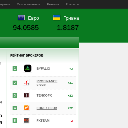
портале
Самое читаемое
Реклама
Контакты
Евро
Гривна
94.0585
1.8187
РЕЙТИНГ БРОКЕРОВ
е)
1
BYFALIO
+3
PROFINANCE
2
+21
group
3
TENKOFX
+22
и
.
4
FOREX CLUB
+22
а
5
FXTEAM
-2
я