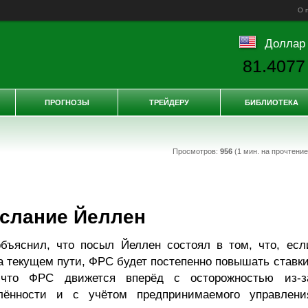
О 
Доллар
81.4077
ПРОГНОЗЫ
ТРЕЙДЕРУ
БИБЛИОТЕКА
Просмотров:
956
(1 мин. на прочтени
ослание Йеллен
бъяснил, что посыл Йеллен состоял в том, что, есл
а текущем пути, ФРС будет постепенно повышать ставки
что ФРС движется вперёд с осторожностью из-з
елённости и с учётом предпринимаемого управлени