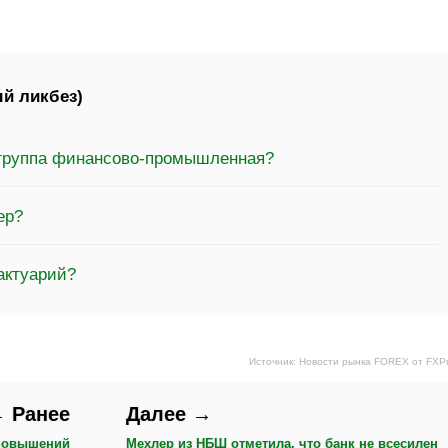
й ликбез)
 группа финансово-промышленная?
ер?
актуарий?
Источник: Новости рынка FOREX от FXP
 Ранее
Далее →
 повышений
Мехлер из НБШ отметила, что банк не всесилен