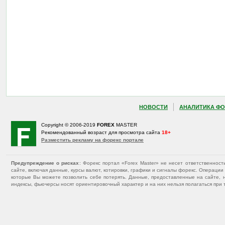
НОВОСТИ
АНАЛИТИКА ФО
Copyright © 2006-2019
FOREX
MASTER
Рекомендованный возраст для просмотра сайта
18+
Разместить рекламу на форекс портале
Предупреждение о рисках
: Форекс портал «Forex Master» не несет ответственнос
сайте, включая данные, курсы валют, котировки, графики и сигналы форекс. Операц
которые Вы можете позволить себе потерять. Данные, предоставленные на сайте, 
индексы, фьючерсы носят ориентировочный характер и на них нельзя полагаться при 