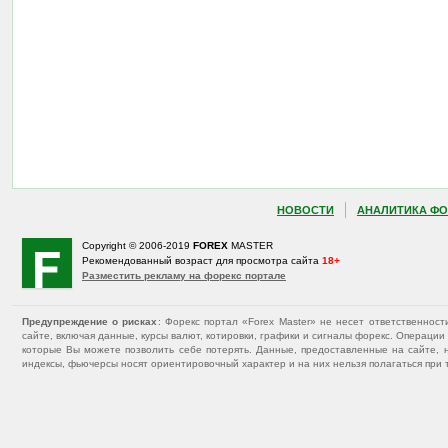
НОВОСТИ
АНАЛИТИКА ФО
Copyright © 2006-2019
FOREX
MASTER
Рекомендованный возраст для просмотра сайта
18+
Разместить рекламу на форекс портале
Предупреждение о рисках
: Форекс портал «Forex Master» не несет ответственнос
сайте, включая данные, курсы валют, котировки, графики и сигналы форекс. Операц
которые Вы можете позволить себе потерять. Данные, предоставленные на сайте, 
индексы, фьючерсы носят ориентировочный характер и на них нельзя полагаться при 