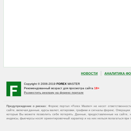
НОВОСТИ
АНАЛИТИКА ФО
Copyright © 2006-2019
FOREX
MASTER
Рекомендованный возраст для просмотра сайта
18+
Разместить рекламу на форекс портале
Предупреждение о рисках
: Форекс портал «Forex Master» не несет ответственнос
сайте, включая данные, курсы валют, котировки, графики и сигналы форекс. Операц
которые Вы можете позволить себе потерять. Данные, предоставленные на сайте, 
индексы, фьючерсы носят ориентировочный характер и на них нельзя полагаться при 