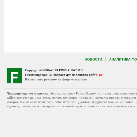
НОВОСТИ
АНАЛИТИКА ФО
Copyright © 2006-2019
FOREX
MASTER
Рекомендованный возраст для просмотра сайта
18+
Разместить рекламу на форекс портале
Предупреждение о рисках
: Форекс портал «Forex Master» не несет ответственнос
сайте, включая данные, курсы валют, котировки, графики и сигналы форекс. Операц
которые Вы можете позволить себе потерять. Данные, предоставленные на сайте, 
индексы, фьючерсы носят ориентировочный характер и на них нельзя полагаться при 