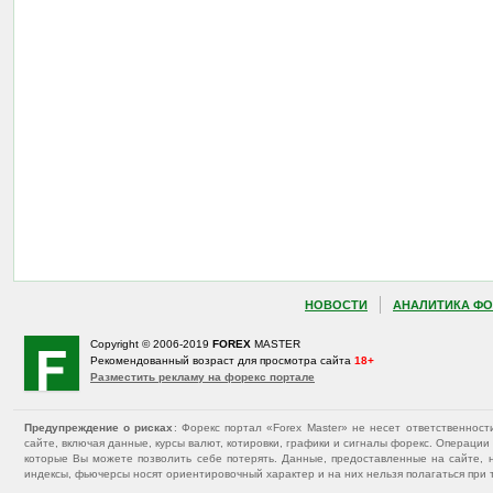
НОВОСТИ
АНАЛИТИКА ФО
Copyright © 2006-2019
FOREX
MASTER
Рекомендованный возраст для просмотра сайта
18+
Разместить рекламу на форекс портале
Предупреждение о рисках
: Форекс портал «Forex Master» не несет ответственнос
сайте, включая данные, курсы валют, котировки, графики и сигналы форекс. Операц
которые Вы можете позволить себе потерять. Данные, предоставленные на сайте, 
индексы, фьючерсы носят ориентировочный характер и на них нельзя полагаться при 