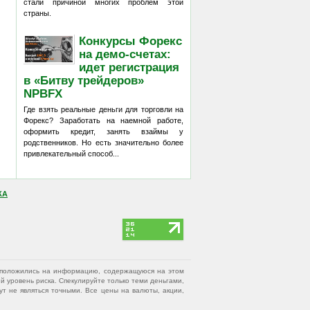
стали причиной многих проблем этой
страны.
Конкурсы Форекс
на демо-счетах:
идет регистрация
в «Битву трейдеров»
NPBFX
Где взять реальные деньги для торговли на
Форекс? Заработать на наемной работе,
оформить кредит, занять взаймы у
родственников. Но есть значительно более
привлекательный способ...
КА
вы положились на информацию, содержащуюся на этом
 уровень риска. Спекулируйте только теми деньгами,
т не являться точными. Все цены на валюты, акции,