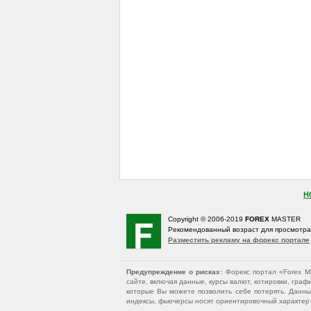
Н
Copyright © 2006-2019
FOREX
MASTER
Рекомендованный возраст для просмотр
Разместить рекламу на форекс портале
Предупреждение о рисках
: Форекс портал «Forex 
сайте, включая данные, курсы валют, котировки, гр
которые Вы можете позволить себе потерять. Данны
индексы, фьючерсы носят ориентировочный характер и