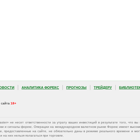
ОВОСТИ
АНАЛИТИКА ФОРЕКС
ПРОГНОЗЫ
ТРЕЙДЕРУ
БИБЛИОТЕ
а сайта
18+
Master» не несет ответственности за утрату ваших инвестиций в результате того, что 
афики и сигналы форекс. Операции на международном валютном рынке Форекс имеют высокий
е, предоставленные на сайте, не обязательно даны в режиме реального времени и могу
 на них нельзя полагаться при торговле.