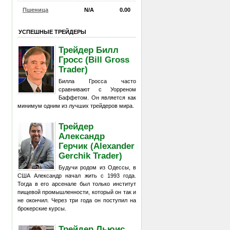
Пшеница
N/A
0.00
УСПЕШНЫЕ ТРЕЙДЕРЫ
Трейдер Билл
Гросс (Bill Gross
Trader)
Билла Гросса часто
сравнивают с Уорреном
Баффетом. Он является как
минимум одним из лучших трейдеров мира.
Трейдер
Александр
Герчик (Alexander
Gerchik Trader)
Будучи родом из Одессы, в
США Александр начал жить с 1993 года.
Тогда в его арсенале был только институт
пищевой промышленности, который он так и
не окончил. Через три года он поступил на
брокерские курсы.
Трейдер Льюис