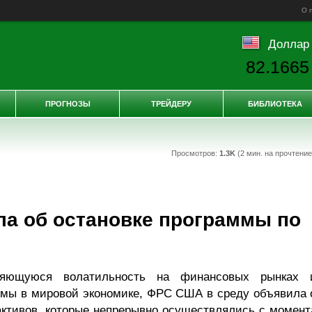
О 
Доллар
82.1665
ПРОГНОЗЫ
ТРЕЙДЕРУ
БИБЛИОТЕКА
Просмотров:
1.3K
(2 мин. на прочтени
а об остановке программы по
няющуюся волатильность на финансовых рынках 
мы в мировой экономике, ФРС США в среду объявила 
активов, которые непрерывно осуществлялись с момент