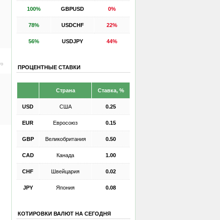
100%
GBPUSD
0%
78%
USDCHF
22%
56%
USDJPY
44%
ro
ПРОЦЕНТНЫЕ СТАВКИ
Страна
Ставка, %
USD
США
0.25
EUR
Евросоюз
0.15
GBP
Великобритания
0.50
CAD
Канада
1.00
CHF
Швейцария
0.02
JPY
Япония
0.08
КОТИРОВКИ ВАЛЮТ НА СЕГОДНЯ