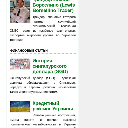
Борселино (Lewis
Borsellino Trader)
Трейдер, значение которого
признал крупнейший
экономический телеканал
CNBC, один из наиболее влиятельных
экспертов мирового уровня по биржевой
торговле.
ФИНАНСОВЫЕ СТАТЬИ
История
сингапурского
доллара (SGD)
Сингапурский доллар (SGD) - денежная
единица, обращающаяся в Сингапуре,
нередко в странах региона называемая
также и сингапурским ринггитом.
Кредитный
рейтинг Украины
Революционные настроения,
смена власти и прочие факторы
политической нестабильности в Украине