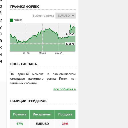
о
ГРАФИКИ ФОРЕКС
й
Выбор графика
е
у
а
а
х
и
я
СОБЫТИЕ ЧАСА
На данный момент в экономическом
календаре валютного рынка Forex нет
активных событий.
все события »
ПОЗИЦИИ ТРЕЙДЕРОВ
Покупка
Инструмент
Продажа
67%
EURUSD
33%