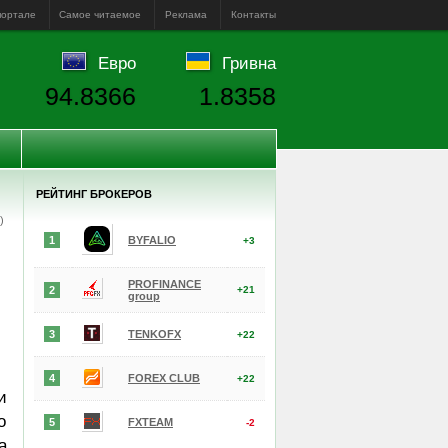
портале
Самое читаемое
Реклама
Контакты
Евро
Гривна
94.8366
1.8358
РЕЙТИНГ БРОКЕРОВ
е)
1
BYFALIO
+3
PROFINANCE
2
+21
group
3
TENKOFX
+22
4
FOREX CLUB
+22
и
о
5
FXTEAM
-2
а