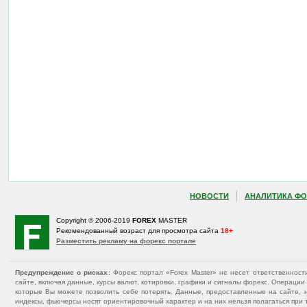
НОВОСТИ
АНАЛИТИКА ФО
Copyright © 2006-2019
FOREX
MASTER
Рекомендованный возраст для просмотра сайта
18+
Разместить рекламу на форекс портале
Предупреждение о рисках
: Форекс портал «Forex Master» не несет ответственнос
сайте, включая данные, курсы валют, котировки, графики и сигналы форекс. Операц
которые Вы можете позволить себе потерять. Данные, предоставленные на сайте, 
индексы, фьючерсы носят ориентировочный характер и на них нельзя полагаться при 