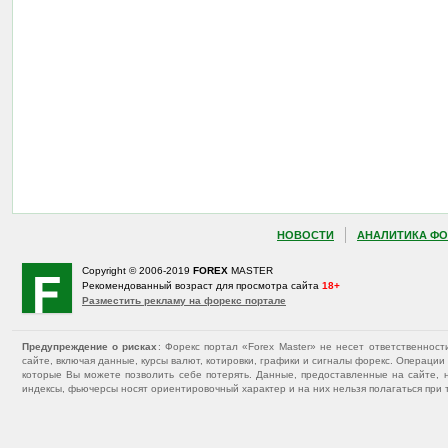
НОВОСТИ
АНАЛИТИКА ФО
Copyright © 2006-2019
FOREX
MASTER
Рекомендованный возраст для просмотра сайта
18+
Разместить рекламу на форекс портале
Предупреждение о рисках
: Форекс портал «Forex Master» не несет ответственнос
сайте, включая данные, курсы валют, котировки, графики и сигналы форекс. Операц
которые Вы можете позволить себе потерять. Данные, предоставленные на сайте, 
индексы, фьючерсы носят ориентировочный характер и на них нельзя полагаться при 