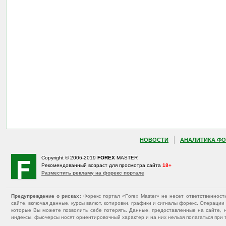
НОВОСТИ
АНАЛИТИКА ФО
Copyright © 2006-2019
FOREX
MASTER
Рекомендованный возраст для просмотра сайта
18+
Разместить рекламу на форекс портале
Предупреждение о рисках
: Форекс портал «Forex Master» не несет ответственнос
сайте, включая данные, курсы валют, котировки, графики и сигналы форекс. Операц
которые Вы можете позволить себе потерять. Данные, предоставленные на сайте, 
индексы, фьючерсы носят ориентировочный характер и на них нельзя полагаться при 