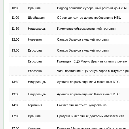
10:00
Франция
Dagong понизило суверенный рейтинг до А с A+
11:00
Швейцария
Объем депозитов до востребования в НБШ
11:30
Нидерланды
Изменение объема розничной торговли
12:00
Норвегия
Сальдо баланса внешней торговли
13:00
Еврозона
Сальдо баланса внешней торговли
Еврозона
Президент ЕЦБ Марио Драги выступит с речью
Еврозона
Член правления ЕЦБ Бенуа Керре выступит с р
13:30
Нидерланды
Аукцион по размещению 3-месячных DTC
13:30
Нидерланды
Аукцион по размещению 6-месячных DTC
14:00
Германия
Ежемесячный отчет Бундесбанка
17:00
Франция
Продажи 6-месячных долговых обязательств
17:00
Франция
Продажи 12-месячных долговых обязательств