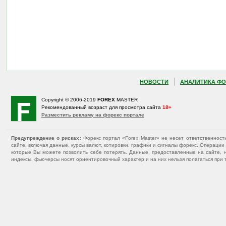
НОВОСТИ
АНАЛИТИКА ФО
Copyright © 2006-2019
FOREX
MASTER
Рекомендованный возраст для просмотра сайта
18+
Разместить рекламу на форекс портале
Предупреждение о рисках
: Форекс портал «Forex Master» не несет ответственнос
сайте, включая данные, курсы валют, котировки, графики и сигналы форекс. Операц
которые Вы можете позволить себе потерять. Данные, предоставленные на сайте, 
индексы, фьючерсы носят ориентировочный характер и на них нельзя полагаться при 